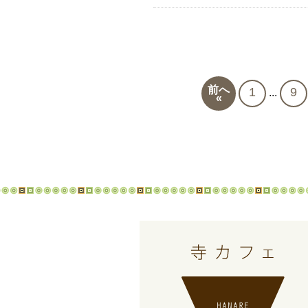
前へ
1
9
...
«