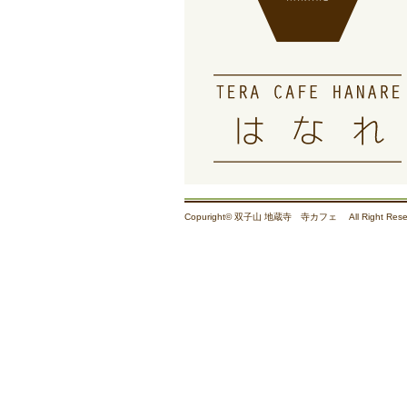
Copuright© 双子山 地蔵寺 寺カフェ All Right Reser