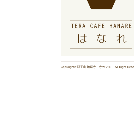
Copuright© 双子山 地蔵寺 寺カフェ All Right Reser